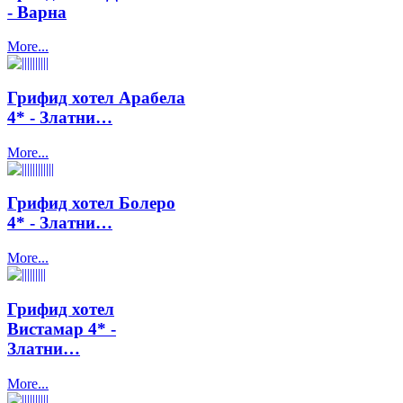
- Варна
More...
Грифид хотел Арабела
4* - Златни…
More...
Грифид хотел Болеро
4* - Златни…
More...
Грифид хотел
Вистамар 4* -
Златни…
More...