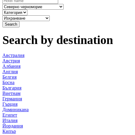
Search by destination
Австралия
Австрия
Албания
Англия
Белгия
Босна
България
Виетнам
Германия
Гърция
Доминикана
Египет
Италия
Йордания
Кипър