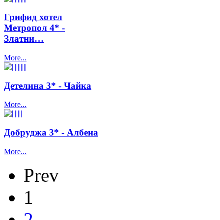
Грифид хотел
Метропол 4* -
Златни…
More...
Детелина 3* - Чайка
More...
Добруджа 3* - Албена
More...
Prev
1
2