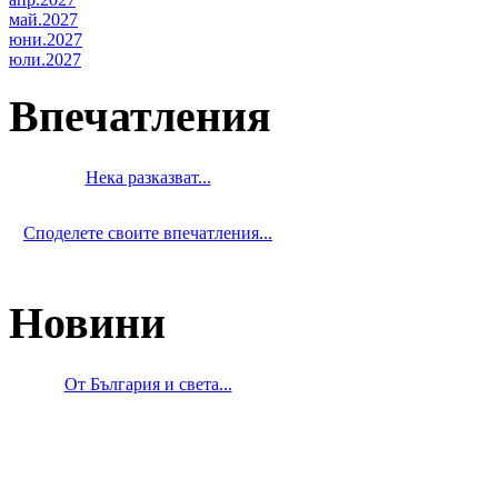
май.2027
юни.2027
юли.2027
Впечатления
Нека разказват...
Споделете своите впечатления...
Новини
От България и света...