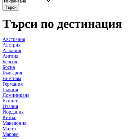
Търси по дестинация
Австралия
Австрия
Албания
Англия
Белгия
Босна
България
Виетнам
Германия
Гърция
Доминикана
Египет
Италия
Йордания
Кипър
Македония
Малта
Мароко