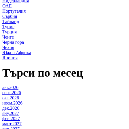
Нидерландия
ОАЕ
Португалия
Сърбия
Тайланд
Тунис
Турция
Ченге
Черна гора
Чехия
Южна Африка
Япония
Търси по месец
авг.2026
септ.2026
окт.2026
ноем.2026
дек.2026
яну.2027
фев.2027
март.2027
апр.2027