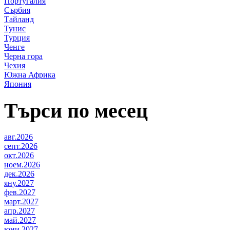
Португалия
Сърбия
Тайланд
Тунис
Турция
Ченге
Черна гора
Чехия
Южна Африка
Япония
Търси по месец
авг.2026
септ.2026
окт.2026
ноем.2026
дек.2026
яну.2027
фев.2027
март.2027
апр.2027
май.2027
юни.2027