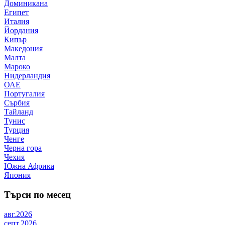
Доминикана
Египет
Италия
Йордания
Кипър
Македония
Малта
Мароко
Нидерландия
ОАЕ
Португалия
Сърбия
Тайланд
Тунис
Турция
Ченге
Черна гора
Чехия
Южна Африка
Япония
Търси по месец
авг.2026
септ.2026