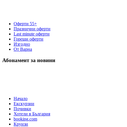
Оферти 55+
Празнични оферти
Last minute оферти
Горещи оферти
Изгодно
От Варна
Абонамент за новини
Начало
Екскурзии
Почивки
Хотели в България
booking.com
Круизи