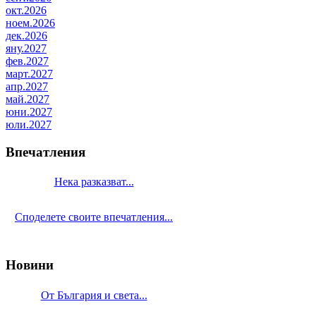
окт.2026
ноем.2026
дек.2026
яну.2027
фев.2027
март.2027
апр.2027
май.2027
юни.2027
юли.2027
Впечатления
Нека разказват...
Споделете своите впечатления...
Новини
От България и света...